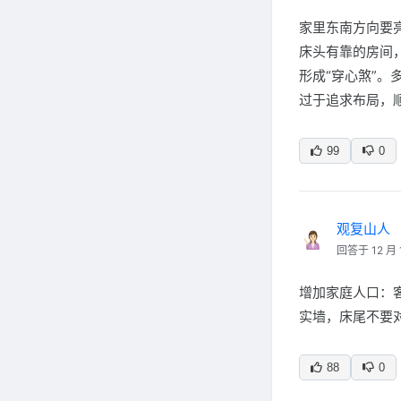
家里东南方向要
床头有靠的房间
形成“穿心煞”
过于追求布局，
99
0
观复山人
回答于 12 月 
增加家庭人口：
实墙，床尾不要
88
0