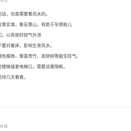
15 日
的话，也是需要看风水的。
宜靠实墙，象征靠山，有助于孕育胎儿
门，以免使好财气外泄
不要对着床，影响生育风水。
绿色植物，像富贵竹、发财树等能生旺气。
对楼梯或者电梯口，需要设置隔断。
坚持几天看看。
15 日