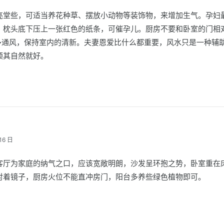
亮堂些，可适当养花种草、摆放小动物等装饰物，来增加生气。孕妇
，枕头底下压上一张红色的纸条，可催孕儿。厨房不要和卧室的门相
。多通风，保持室内的清新。夫妻恩爱比什么都重要，风水只是一种辅
顺其自然就好。
16 日
客厅为家庭的纳气之口，应该宽敞明朗，沙发呈环抱之势，卧室重在
对着镜子，厨房火位不能直冲房门，阳台多养些绿色植物即可。