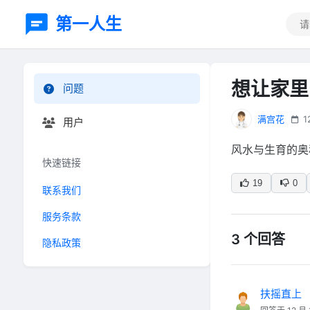
第一人生
想让家里
问题
满宫花
1
用户
风水与生育的奥
快速链接
19
0
联系我们
服务条款
3 个回答
隐私政策
扶摇直上