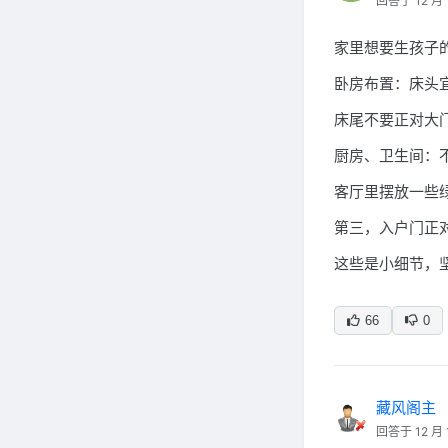
回答于 12 月 
家里想要生孩子
卧房布置：床头
床尾不要正对大
厨房、卫生间：
客厅里摆放一些
第三，入户门正
这些是小细节，
66
0
藏风阁主
回答于 12 月 