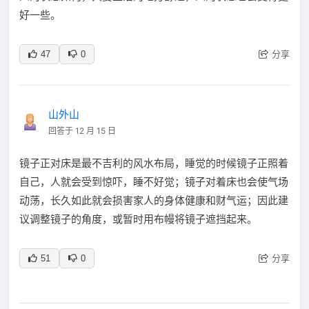
好一些。
分享
47
0
山外山
回答于 12 月 15 日
镜子正对床是最不吉利的风水布局，睡觉的时候镜子正照着
自己，人就会受到惊吓，睡不好觉；镜子对着床也会使气场
动荡，长久如此就会损害家人的身体健康和财气运；因此建
议调整镜子的角度，或暂时用布幔将镜子遮挡起来。
分享
51
0