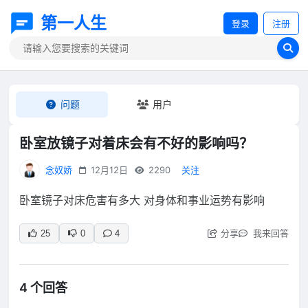
第一人生
登录
注册
问题
用户
卧室放镜子对着床会有不好的影响吗？
念奴娇
12月12日
2290
关注
卧室镜子对床危害有多大 对身体和事业运势有影响
分享
我来回答
25
0
4
4 个回答