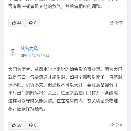
否有路冲或者是其他的煞气，然后做相应的调整。
分享
44
0
其名为风
回答于 12 月 14 日
大门太闭合，从风水学上来说的确会影响事业运。因为大门
就是气口，气要流通才能生财，如果全部都封死了，自然财
运不旺、机遇不来。但是也不可以大开，要注意拿捏分寸，
平时出门的时候将门关上，进屋之后把门只打开一条缝隙，
这样可以守财又能迎财。住在楼房的人，玄关切忌杂物堆
积，应该保持通畅。
分享
20
0