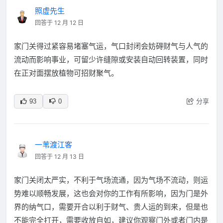
照虚先生
回答于 12 月 12 日
家门关得过紧容易堵塞气运，气口封闭会妨碍财气与人气的
流动而影响事业，可留少许缝隙或安装自动回转装置，同时
在正对面摆放植物可招财聚气。
分享
93
0
一苇渡江客
回答于 12 月 13 日
家门关闭太严实，不利于气场流通，因为气场不流动，则运
势难以顺畅发展，这也会对你的工作有所影响，因为门是外
界的纳气口，需要开合以利于财气、贵人运的到来，但是也
不能完全打开，需要收放自如，建议你观察门外或者门内是